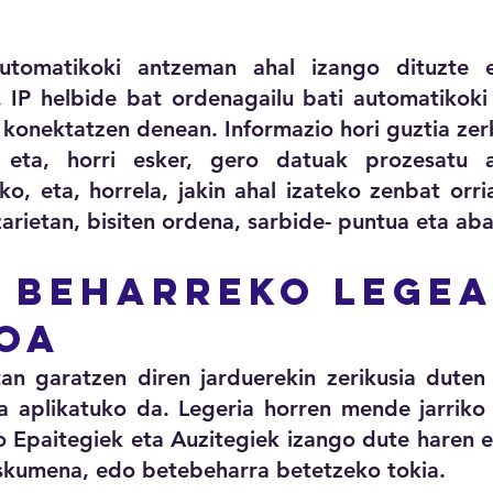
tomatikoki antzeman ahal izango dituzte era
 IP helbide bat ordenagailu bati automatikoki
 konektatzen denean. Informazio hori guztia zerb
, eta, horri esker, gero datuak prozesatu a
ko, eta, horrela, jakin ahal izateko zenbat orr
zarietan, bisiten ordena, sarbide- puntua eta aba
U BEHARREKO LEGEA
IOA
 garatzen diren jarduerekin zerikusia duten
a aplikatuko da. Legeria horren mende jarriko 
Epaitegiek eta Auzitegiek izango dute haren er
skumena, edo betebeharra betetzeko tokia.