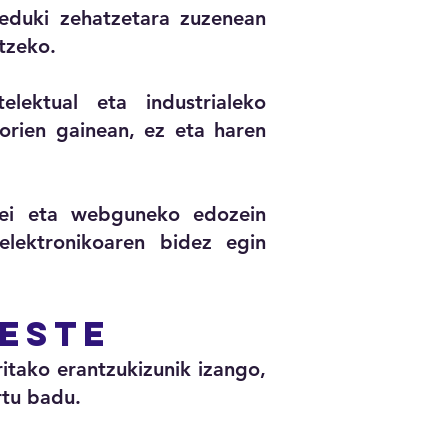
duki zehatzetara zuzenean
tzeko.
lektual eta industrialeko
orien gainean, ez eta haren
zeei eta webguneko edozein
lektronikoaren bidez egin
ueste
tako erantzukizunik izango,
rtu badu.