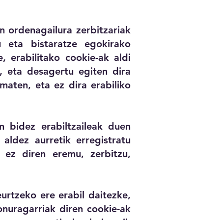
n ordenagailura zerbitzariak
du eta bistaratze egokirako
, erabilitako cookie-ak aldi
, eta desagertu egiten dira
maten, eta ez dira erabiliko
n bidez erabiltzaileak duen
aldez aurretik erregistratu
r ez diren eremu, zerbitzu,
urtzeko ere erabil daitezke,
onuragarriak diren cookie-ak