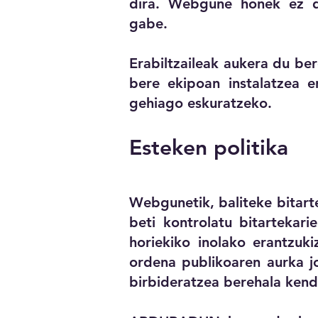
dira. Webgune honek ez du 
gabe.
Erabiltzaileak aukera du be
bere ekipoan instalatzea e
gehiago eskuratzeko.
Esteken politika
Webgunetik, baliteke bitar
beti kontrolatu bitartekar
horiekiko inolako erantzuk
ordena publikoaren aurka j
birbideratzea berehala kend