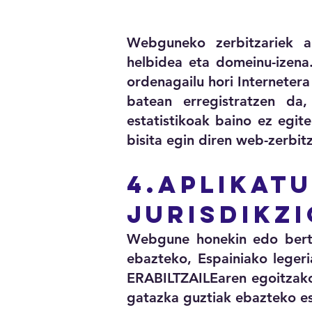
Webguneko zerbitzariek au
helbidea eta domeinu-izena.
ordenagailu hori Internetera
batean erregistratzen da
estatistikoak baino ez egite
bisita egin diren web-zerbit
4.APLIKAT
JURISDIKZ
Webgune honekin edo bertan
ebazteko, Espainiako legeri
ERABILTZAILEaren egoitzako 
gatazka guztiak ebazteko e