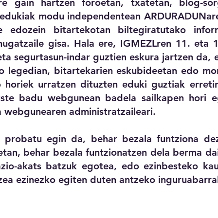
ain hartzen foroetan, txatetan, blog-sorgai
iei edukiak modu independentean ARDURADUNar
 edozein bitartekotan biltegiratutako infor
mugatzaile gisa. Hala ere, IGMEZLren 11. eta 1
i eta segurtasun-indar guztien eskura jartzen da
o legedian, bitartekarien eskubideetan edo mo
 horiek urratzen dituzten eduki guztiak erreti
 uste badu webgunean badela sailkapen hori 
a webgunearen administratzaileari.
probatu egin da, behar bezala funtziona dez
tan, behar bezala funtzionatzen dela berma dai
zio-akats batzuk egotea, edo ezinbesteko kau
zea ezinezko egiten duten antzeko inguruabarra