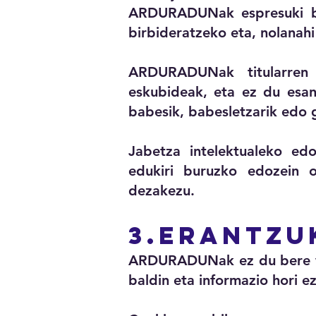
ARDURADUNak espresuki ba
birbideratzeko eta, nolanah
ARDURADUNak titularren a
eskubideak, eta ez du esan
babesik, babesletzarik edo 
Jabetza intelektualeko ed
edukiri buruzko edozein 
dezakezu.
3.Erantzu
ARDURADUNak ez du bere web
baldin eta informazio hori e