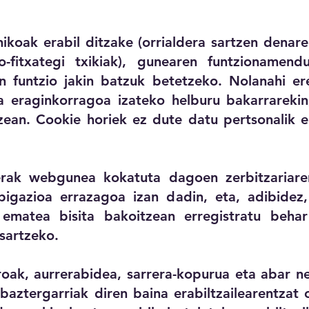
oak erabil ditzake (orrialdera sartzen denare
o-fitxategi txikiak), gunearen funtzionamen
n funtzio jakin batzuk betetzeko. Nolanahi ere
a eraginkorragoa izateko helburu bakarrarekin
tzean. Cookie horiek ez dute datu pertsonalik e
erak webgunea kokatuta dagoen zerbitzariare
bigazioa errazagoa izan dadin, eta, adibidez, 
a ematea bisita bakoitzean erregistratu beha
sartzeko.
roak, aurrerabidea, sarrera-kopurua eta abar ne
 baztergarriak diren baina erabiltzailearentzat 