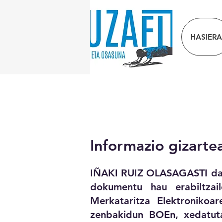
HASIERA
Informazio gizarte
IÑAKI RUIZ OLASAGASTI da
dokumentu hau erabiltzai
Merkataritza Elektronikoa
zenbakidun BOEn, xedatuta