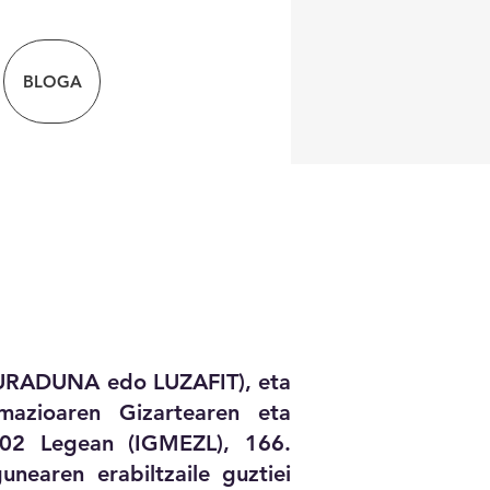
BLOGA
URADUNA edo LUZAFIT), eta
mazioaren Gizartearen eta
2002 Legean (IGMEZL), 166.
earen erabiltzaile guztiei