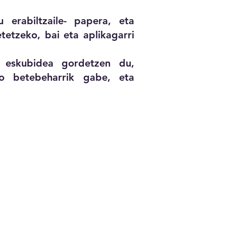
erabiltzaile- papera, eta
etzeko, bai eta aplikagarri
 eskubidea gordetzen du,
eko betebeharrik gabe, eta