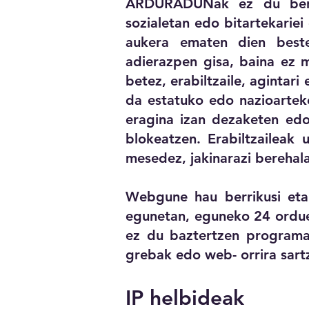
ARDURADUNak ez du bere g
sozialetan edo bitartekar
aukera ematen dien beste
adierazpen gisa, baina ez 
betez, erabiltzaile, agintar
da estatuko edo nazioartek
eragina izan dezaketen edo
blokeatzen. Erabiltzaileak
mesedez, jakinarazi berehal
Webgune hau berrikusi eta 
egunetan, eguneko 24 ordue
ez du baztertzen programa
grebak edo web- orrira sart
IP helbideak