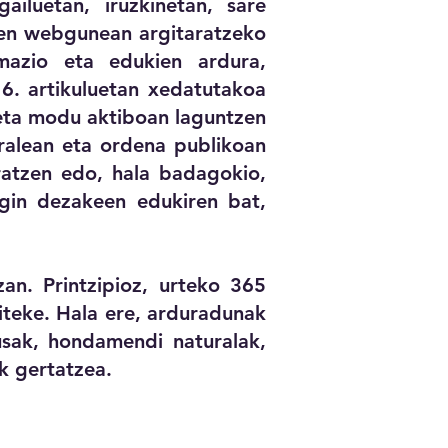
luetan, iruzkinetan, sare
en webgunean argitaratzeko
mazio eta edukien ardura,
6. artikuluetan xedatutakoa
, eta modu aktiboan laguntzen
ralean eta ordena publikoan
ratzen edo, hala badagokio,
egin dezakeen edukiren bat,
an. Printzipioz, urteko 365
teke. Hala ere, arduradunak
sak, hondamendi naturalak,
k gertatzea.