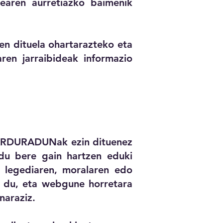
learen aurretiazko baimenik
en dituela ohartarazteko eta
ren jarraibideak informazio
. ARDURADUNak ezin dituenez
 du bere gain hartzen eduki
o legediaren, moralaren edo
o du, eta webgune horretara
naraziz.