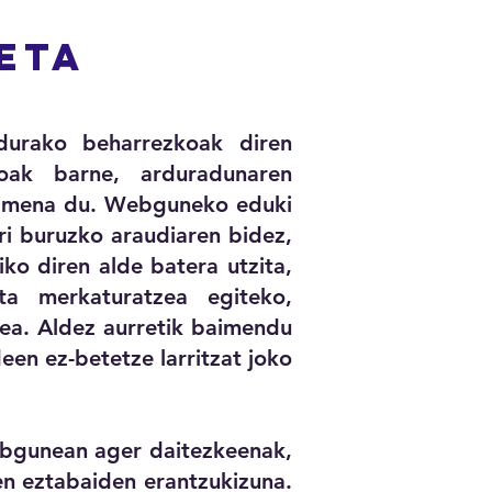
eta
durako beharrezkoak diren
koak barne, arduradunaren
baimena du. Webguneko eduki
ri buruzko araudiaren bidez,
iko diren alde batera utzita,
ta merkaturatzea egiteko,
ea. Aldez aurretik baimendu
een ez-betetze larritzat joko
ebgunean ager daitezkeenak,
en eztabaiden erantzukizuna.