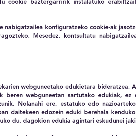
cookie baztergarririk instalatuko erabiltzai
re nabigatzailea konfiguratzeko cookie-ak jasotz
ragozteko. Mesedez, kontsultatu nabigatzailea
tekarien webguneetako edukietara bideratzea
iek beren webguneetan sartutako edukiak, ez
izunik. Nolanahi ere, estatuko edo nazioartek
oan daitekeen edozein eduki berehala kenduk
uko du, dagokion edukia agintari eskudunei jaki