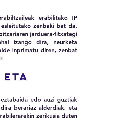
biltzaileak erabilitako IP
 esleitutako zenbaki bat da,
itzariaren jarduera-fitxategi
hal izango dira, neurketa
ialde inprimatu diren, zenbat
r.
 ETA
 eztabaida edo auzi guztiak
dira berariaz alderdiak, eta
abilerarekin zerikusia duten