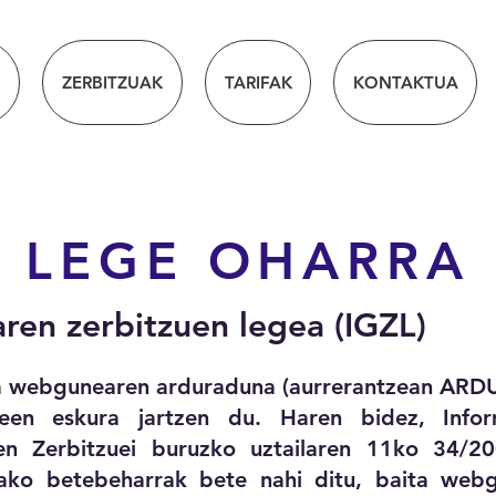
ZERBITZUAK
TARIFAK
KONTAKTUA
LEGE OHARRA
aren zerbitzuen legea (IGZL)
 webgunearen arduraduna (aurrerantzean ARD
leen eskura jartzen du. Haren bidez, Infor
ren Zerbitzuei buruzko uztailaren 11ko 34/
ko betebeharrak bete nahi ditu, baita webgun