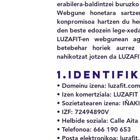
erabilera-baldintzei buruzk
Webgune honetara sartzen
konpromisoa hartzen du hem
den beste edozein lege-xed
LUZAFIT-en webgunean ag
betebehar horiek aurrez j
nahikotzat jotzen da LUZAFI
1.IDENTIFI
• Domeinu izena: luzafit.com
• Izen komertziala: LUZAFIT
• Sozietatearen izena: IÑA
• IZF: 72494890V
• Helbide soziala: Calle Ait
• Telefonoa: 666 190 653
• Posta elektronikoa:
luzafi