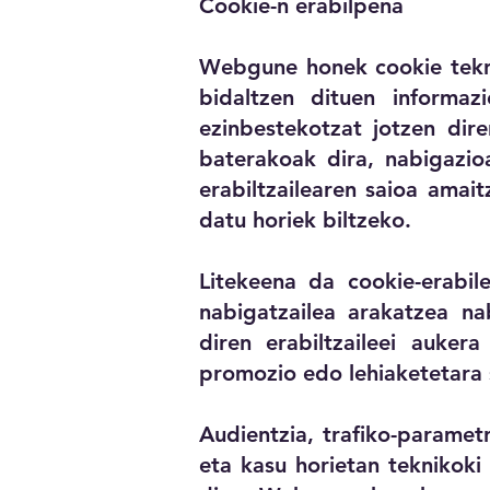
Cookie-n erabilpena
Webgune honek cookie teknik
bidaltzen dituen informazi
ezinbestekotzat jotzen dire
baterakoak dira, nabigazio
erabiltzailearen saioa amai
datu horiek biltzeko.
Litekeena da cookie-erabil
nabigatzailea arakatzea na
diren erabiltzaileei auker
promozio edo lehiaketetara 
Audientzia, trafiko-paramet
eta kasu horietan teknikoki