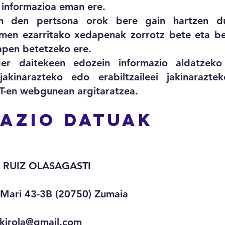
o informazioa eman ere.
 den pertsona orok bere gain hartzen du 
en ezarritako xedapenak zorrotz bete eta bet
apen betetzeko ere.
er daitekeen edozein informazio aldatzeko
akinarazteko edo erabiltzaileei jakinarazt
T-en webgunean argitaratzea.
KAZIO DATUAK
KI RUIZ OLASAGASTI
a Mari 43-3B (20750) Zumaia
t.kirola@gmail.com