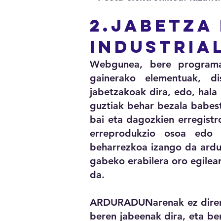
2.Jabetza
industria
Webgunea, bere programaz
gainerako elementuak, di
jabetzakoak dira, edo, hal
guztiak behar bezala babest
bai eta dagozkien erregistro
erreprodukzio osoa edo z
beharrezkoa izango da ardu
gabeko erabilera oro egilear
da.
ARDURADUNarenak ez diren d
beren jabeenak dira, eta be