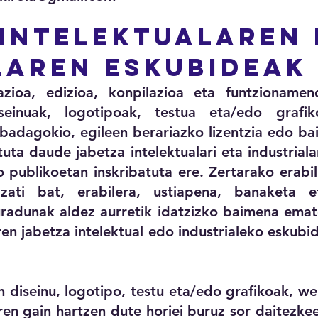
 intelektualaren 
laren eskubideak
ioa, edizioa, konpilazioa eta funtzionamen
seinuak, logotipoak, testua eta/edo grafi
a badagokio, egileen berariazko lizentzia edo 
uta daude jabetza intelektualari eta industriala
 publikoetan inskribatuta ere. Zertarako erabil
ati bat, erabilera, ustiapena, banaketa e
radunak aldez aurretik idatzizko baimena emat
en jabetza intelektual edo industrialeko eskubid
iseinu, logotipo, testu eta/edo grafikoak, w
ren gain hartzen dute horiei buruz sor daitezke