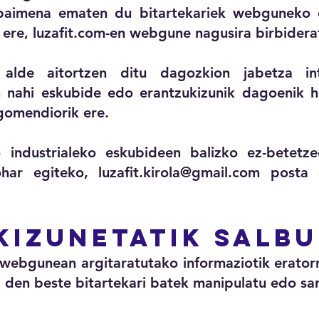
imena ematen du bitartekariek webguneko e
i ere, luzafit.com-en webgune nagusira birbidera
lde aitortzen ditu dagozkion jabetza inte
 nahi eskubide edo erantzukizunik dagoenik h
gomendiorik ere.
o industrialeko eskubideen balizko ez-betet
ohar egiteko,
luzafit.kirola@gmail.com
posta e
kizunetatik salb
gunean argitaratutako informaziotik eratorri
z den beste bitartekari batek manipulatu edo sa