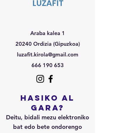
LUZAFIT
clientes, pues saben que en tu
sencilla, genera confianza y
tienda pueden realizar compras con
credibilidad en tus clientes, pues
altos niveles de seguridad.
saben que en tu tienda pueden
realizar compras con altos niveles
de seguridad.
Araba kalea 1
20240 Ordizia (Gipuzkoa)
luzafit.kirola@gmail.com
666 190 653
Hasiko al
gara?
Deitu, bidali mezu elektroniko
bat edo bete ondorengo